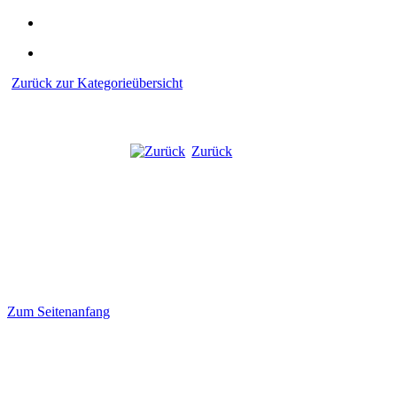
Zurück zur Kategorieübersicht
Zurück
Impressum
+
Datenschutzerklärung
>> wie Hauptseite "neuenheerse.d
Zum Seitenanfang