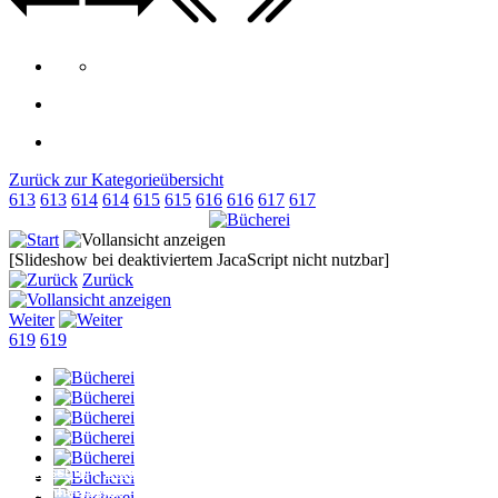
Zurück zur Kategorieübersicht
613
613
614
614
615
615
616
616
617
617
[Slideshow bei deaktiviertem JacaScript nicht nutzbar]
Zurück
Weiter
619
619
Impressum
+
Datenschutzerklärung
>> wie Hauptseite
"neuenheerse.de"